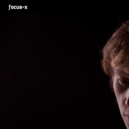
Suchen
ƒocus-x