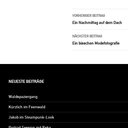
Beitrags-
VORHERIGER BEITRAG
Navigation
Ein Nachmittag auf dem Dach
NÄCHSTER BEITRAG
Ein bisschen Modefotografie
NEUESTE BEITRÄGE
Waldspaziergang
Kürzlich im Feenwald
Jakob im Steampunk-Look
Portrait Session mit Reka